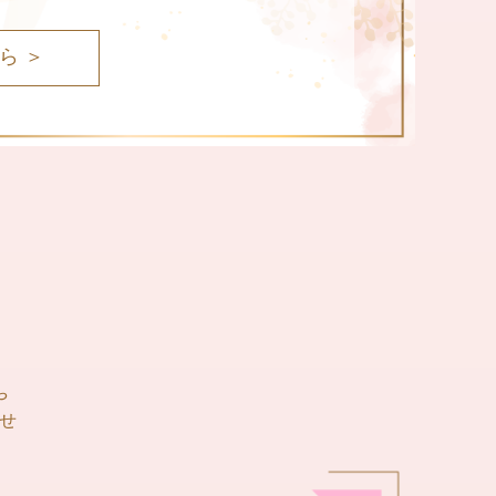
ら ＞
や
せ